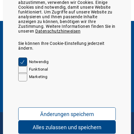
abzustimmen, verwenden wir Cookies. Einige
Cookies sind notwendig, damit unsere Website
funktioniert. Um Zugriffe auf unsere Website zu
analysieren und Ihnen passende Inhalte
anzeigen zu können, benötigen wir Ihre
Zustimmung. Weitere Informationen finden Sie in
unseren
Datenschutzhinweisen
Support
Sie können Ihre Cookie-Einstellung jederzeit
Sie erreichen uns
05131/705-131
ändern.
telefonisch unter:
oder unter
Kontakt
Server IP. 10
Notwendig
Funktional
Marketing
Über den Marktplatz
Über uns
WDT-Mitglieder-Service
Marktplatz-Funktionen
Tierarzt24-Partnerschaften
Mediathek
Service & Hilfe
Marktplatz-Support
Formular: Meldung einer Nebenwirkung
WDT-Katalog 2026 (digital)
Änderungen speichern
Häufig gestellte Fragen (FAQ)
Fracht- und Rechnungsversand
AGB
Datenschutz
Impressum
Alles zulassen und speichern
Copyright © 2026 WDT - das Tierarztunternehmen. Alle Rechte