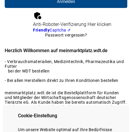
Anti-Roboter-Verifizierung
Hier klicken
Friendly
Captcha ⇗
Passwort vergessen?
Herzlich Willkommen auf meinmarktplatz.wdt.de
- Verbrauchsmaterialien, Medizintechnik, Pharmazeutika und
Futter
bei der WDT bestellen
- Bei allen Herstellern direkt zu Ihren Konditionen bestellen
meinmarktplatz.wdt.de ist die Bestellplattform für Kunden
und Mitglieder der Wirtschaftsgenossenschaft deutscher
Tierärzte eG. Als Kunde haben Sie bereits automatisch Zugriff.
Möchten Sie Kunde werden oder liegen Registrierungsdaten
nicht vor?
Cookie-Einstellung
Dann melden Sie sich gerne bei uns.
Registrierung anfragen
Um unsere Website optimal auf Ihre Bedürfnisse