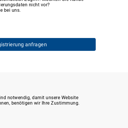
ierungsdaten nicht vor?
e bei uns.
istrierung anfragen
Service & Hilfe
ind notwendig, damit unsere Website
nnen, benötigen wir Ihre Zustimmung.
Marktplatz-Support
WDT-Katalog 2026 (digital)
Häufig gestellte Fragen (FAQ)
Fracht- und Rechnungsversand