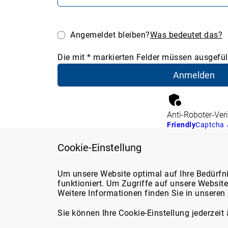
Angemeldet bleiben?
Was bedeutet das?
Die mit * markierten Felder müssen ausgefüll
Anti-Roboter-Veri
Friendly
Captcha
Cookie-Einstellung
Support
Über d
Um unsere Website optimal auf Ihre Bedürfn
funktioniert. Um Zugriffe auf unsere Websit
Über u
Weitere Informationen finden Sie in unseren
Sie erreichen uns
Marktp
telefonisch unter:
Media
Sie können Ihre Cookie-Einstellung jederzeit
05131/705-131