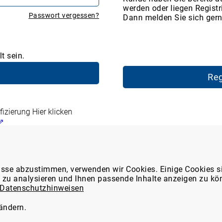
werden oder liegen Registr
Passwort vergessen?
Dann melden Sie sich gern
t sein.
Reg
fizierung
Hier klicken
 ⇗
en Marktplatz
WDT-Mitglieder-Service
isse abzustimmen, verwenden wir Cookies. Einige Cookies s
e zu analysieren und Ihnen passende Inhalte anzeigen zu kö
ns
Tierarzt24-Partnerschaften
Datenschutzhinweisen
latz-Funktionen
thek
Formular: Meldung einer
 ändern.
Nebenwirkung