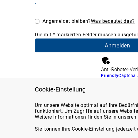
Angemeldet bleiben?
Was bedeutet das?
Die mit * markierten Felder müssen ausgefüll
Anti-Roboter-Veri
Friendly
Captcha
Cookie-Einstellung
Support
Über d
Um unsere Website optimal auf Ihre Bedürfn
funktioniert. Um Zugriffe auf unsere Websit
Über u
Weitere Informationen finden Sie in unseren
Sie erreichen uns
Marktp
telefonisch unter:
Media
Sie können Ihre Cookie-Einstellung jederzeit
05131/705-131