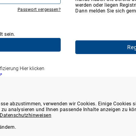
werden oder liegen Registr
Passwort vergessen?
Dann melden Sie sich gern
t sein.
Reg
fizierung
Hier klicken
 ⇗
en Marktplatz
WDT-Mitglieder-Service
isse abzustimmen, verwenden wir Cookies. Einige Cookies s
e zu analysieren und Ihnen passende Inhalte anzeigen zu kö
ns
Tierarzt24-Partnerschaften
Datenschutzhinweisen
latz-Funktionen
thek
Formular: Meldung einer
 ändern.
Nebenwirkung