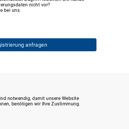
ierungsdaten nicht vor?
e bei uns.
istrierung anfragen
Service & Hilfe
ind notwendig, damit unsere Website
nnen, benötigen wir Ihre Zustimmung.
Marktplatz-Support
WDT-Katalog 2026 (digital)
Häufig gestellte Fragen (FAQ)
Fracht- und Rechnungsversand