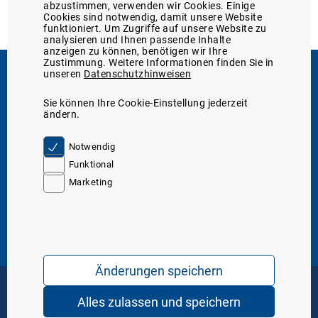
abzustimmen, verwenden wir Cookies. Einige
Cookies sind notwendig, damit unsere Website
funktioniert. Um Zugriffe auf unsere Website zu
analysieren und Ihnen passende Inhalte
anzeigen zu können, benötigen wir Ihre
Zustimmung. Weitere Informationen finden Sie in
unseren
Datenschutzhinweisen
Support
Sie können Ihre Cookie-Einstellung jederzeit
Sie erreichen uns
05131/705-131
ändern.
telefonisch unter:
oder unter
Kontakt
Server IP. 8
Notwendig
Funktional
Marketing
Über den Marktplatz
Über uns
WDT-Mitglieder-Service
Marktplatz-Funktionen
Tierarzt24-Partnerschaften
Mediathek
Service & Hilfe
Marktplatz-Support
Formular: Meldung einer Nebenwirkung
WDT-Katalog 2026 (digital)
Änderungen speichern
Häufig gestellte Fragen (FAQ)
Fracht- und Rechnungsversand
AGB
Datenschutz
Impressum
Alles zulassen und speichern
Copyright © 2026 WDT - das Tierarztunternehmen. Alle Rechte