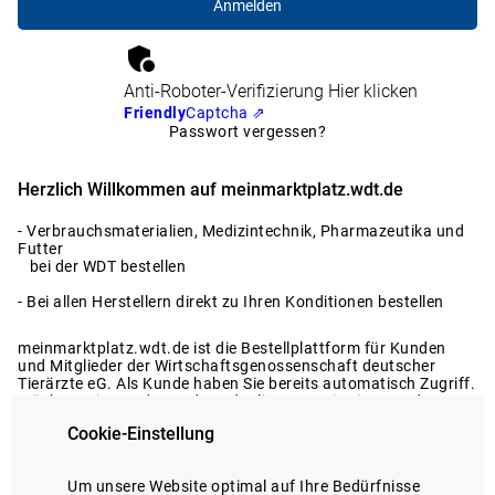
Anti-Roboter-Verifizierung
Hier klicken
Friendly
Captcha ⇗
Passwort vergessen?
Herzlich Willkommen auf meinmarktplatz.wdt.de
- Verbrauchsmaterialien, Medizintechnik, Pharmazeutika und
Futter
bei der WDT bestellen
- Bei allen Herstellern direkt zu Ihren Konditionen bestellen
meinmarktplatz.wdt.de ist die Bestellplattform für Kunden
und Mitglieder der Wirtschaftsgenossenschaft deutscher
Tierärzte eG. Als Kunde haben Sie bereits automatisch Zugriff.
Möchten Sie Kunde werden oder liegen Registrierungsdaten
nicht vor?
Cookie-Einstellung
Dann melden Sie sich gerne bei uns.
Registrierung anfragen
Um unsere Website optimal auf Ihre Bedürfnisse