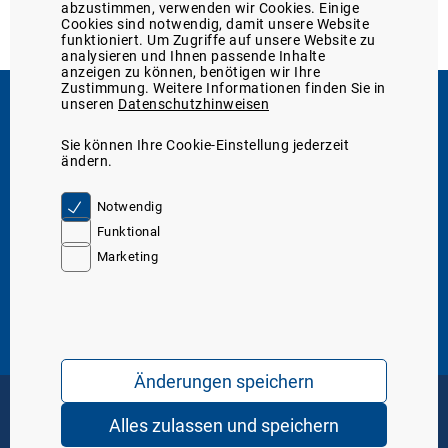
abzustimmen, verwenden wir Cookies. Einige
Cookies sind notwendig, damit unsere Website
funktioniert. Um Zugriffe auf unsere Website zu
analysieren und Ihnen passende Inhalte
anzeigen zu können, benötigen wir Ihre
Zustimmung. Weitere Informationen finden Sie in
unseren
Datenschutzhinweisen
Support
Sie können Ihre Cookie-Einstellung jederzeit
Sie erreichen uns
05131/705-131
ändern.
telefonisch unter:
oder unter
Kontakt
Server IP. 10
Notwendig
Funktional
Marketing
Über den Marktplatz
Über uns
WDT-Mitglieder-Service
Marktplatz-Funktionen
Tierarzt24-Partnerschaften
Mediathek
Service & Hilfe
Marktplatz-Support
Formular: Meldung einer Nebenwirkung
WDT-Katalog 2026 (digital)
Änderungen speichern
Häufig gestellte Fragen (FAQ)
Fracht- und Rechnungsversand
AGB
Datenschutz
Impressum
Alles zulassen und speichern
Copyright © 2026 WDT - das Tierarztunternehmen. Alle Rechte