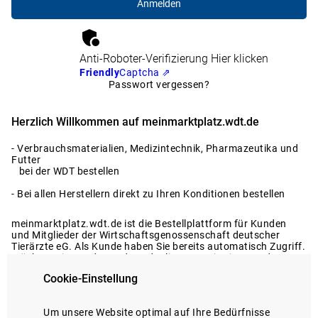
Anti-Roboter-Verifizierung
Hier klicken
Friendly
Captcha ⇗
Passwort vergessen?
Herzlich Willkommen auf meinmarktplatz.wdt.de
- Verbrauchsmaterialien, Medizintechnik, Pharmazeutika und
Futter
bei der WDT bestellen
- Bei allen Herstellern direkt zu Ihren Konditionen bestellen
meinmarktplatz.wdt.de ist die Bestellplattform für Kunden
und Mitglieder der Wirtschaftsgenossenschaft deutscher
Tierärzte eG. Als Kunde haben Sie bereits automatisch Zugriff.
Möchten Sie Kunde werden oder liegen Registrierungsdaten
nicht vor?
Cookie-Einstellung
Dann melden Sie sich gerne bei uns.
Registrierung anfragen
Um unsere Website optimal auf Ihre Bedürfnisse