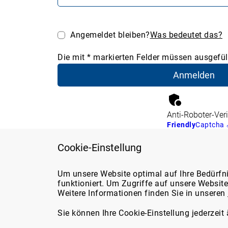
Angemeldet bleiben?
Was bedeutet das?
Die mit * markierten Felder müssen ausgefüll
Anti-Roboter-Veri
Friendly
Captcha
Cookie-Einstellung
Support
Über d
Um unsere Website optimal auf Ihre Bedürfn
funktioniert. Um Zugriffe auf unsere Websit
Über u
Weitere Informationen finden Sie in unseren
Sie erreichen uns
Marktp
telefonisch unter:
Media
Sie können Ihre Cookie-Einstellung jederzeit
05131/705-131