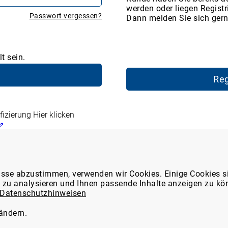
werden oder liegen Registr
Passwort vergessen?
Dann melden Sie sich gern
t sein.
Reg
fizierung
Hier klicken
 ⇗
en Marktplatz
WDT-Mitglieder-Service
isse abzustimmen, verwenden wir Cookies. Einige Cookies s
e zu analysieren und Ihnen passende Inhalte anzeigen zu kö
ns
Tierarzt24-Partnerschaften
Datenschutzhinweisen
latz-Funktionen
thek
Formular: Meldung einer
 ändern.
Nebenwirkung