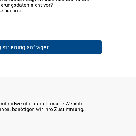
ierungsdaten nicht vor?
e bei uns.
istrierung anfragen
Service & Hilfe
ind notwendig, damit unsere Website
nnen, benötigen wir Ihre Zustimmung.
Marktplatz-Support
WDT-Katalog 2026 (digital)
Häufig gestellte Fragen (FAQ)
Fracht- und Rechnungsversand