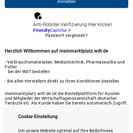
Anti-Roboter-Verifizierung
Hier klicken
Friendly
Captcha ⇗
Passwort vergessen?
Herzlich Willkommen auf meinmarktplatz.wdt.de
- Verbrauchsmaterialien, Medizintechnik, Pharmazeutika und
Futter
bei der WDT bestellen
- Bei allen Herstellern direkt zu Ihren Konditionen bestellen
meinmarktplatz.wdt.de ist die Bestellplattform für Kunden
und Mitglieder der Wirtschaftsgenossenschaft deutscher
Tierärzte eG. Als Kunde haben Sie bereits automatisch Zugriff.
Möchten Sie Kunde werden oder liegen Registrierungsdaten
nicht vor?
Cookie-Einstellung
Dann melden Sie sich gerne bei uns.
Registrierung anfragen
Um unsere Website optimal auf Ihre Bedürfnisse