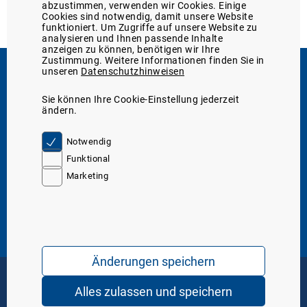
abzustimmen, verwenden wir Cookies. Einige
Cookies sind notwendig, damit unsere Website
funktioniert. Um Zugriffe auf unsere Website zu
analysieren und Ihnen passende Inhalte
anzeigen zu können, benötigen wir Ihre
Zustimmung. Weitere Informationen finden Sie in
unseren
Datenschutzhinweisen
Support
Sie können Ihre Cookie-Einstellung jederzeit
Sie erreichen uns
05131/705-131
ändern.
telefonisch unter:
oder unter
Kontakt
Server IP. 8
Notwendig
Funktional
Marketing
Über den Marktplatz
Über uns
WDT-Mitglieder-Service
Marktplatz-Funktionen
Tierarzt24-Partnerschaften
Mediathek
Service & Hilfe
Marktplatz-Support
Formular: Meldung einer Nebenwirkung
WDT-Katalog 2026 (digital)
Änderungen speichern
Häufig gestellte Fragen (FAQ)
Fracht- und Rechnungsversand
AGB
Datenschutz
Impressum
Alles zulassen und speichern
Copyright © 2026 WDT - das Tierarztunternehmen. Alle Rechte