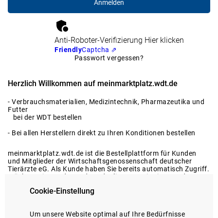
Anti-Roboter-Verifizierung
Hier klicken
Friendly
Captcha ⇗
Passwort vergessen?
Herzlich Willkommen auf meinmarktplatz.wdt.de
- Verbrauchsmaterialien, Medizintechnik, Pharmazeutika und
Futter
bei der WDT bestellen
- Bei allen Herstellern direkt zu Ihren Konditionen bestellen
meinmarktplatz.wdt.de ist die Bestellplattform für Kunden
und Mitglieder der Wirtschaftsgenossenschaft deutscher
Tierärzte eG. Als Kunde haben Sie bereits automatisch Zugriff.
Möchten Sie Kunde werden oder liegen Registrierungsdaten
nicht vor?
Cookie-Einstellung
Dann melden Sie sich gerne bei uns.
Registrierung anfragen
Um unsere Website optimal auf Ihre Bedürfnisse