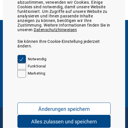
abzustimmen, verwenden wir Cookies. Einige
Cookies sind notwendig, damit unsere Website
funktioniert. Um Zugriffe auf unsere Website zu
analysieren und Ihnen passende Inhalte
anzeigen zu können, benötigen wir Ihre
Zustimmung. Weitere Informationen finden Sie in
unseren
Datenschutzhinweisen
Support
Sie können Ihre Cookie-Einstellung jederzeit
Sie erreichen uns
05131/705-131
ändern.
telefonisch unter:
oder unter
Kontakt
Server IP. 10
Notwendig
Funktional
Marketing
Über den Marktplatz
Über uns
WDT-Mitglieder-Service
Marktplatz-Funktionen
Tierarzt24-Partnerschaften
Mediathek
Service & Hilfe
Marktplatz-Support
Formular: Meldung einer Nebenwirkung
WDT-Katalog 2026 (digital)
Änderungen speichern
Häufig gestellte Fragen (FAQ)
Fracht- und Rechnungsversand
AGB
Datenschutz
Impressum
Alles zulassen und speichern
Copyright © 2026 WDT - das Tierarztunternehmen. Alle Rechte