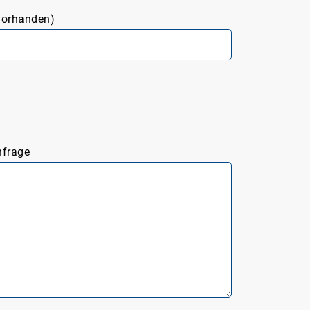
vorhanden)
nfrage