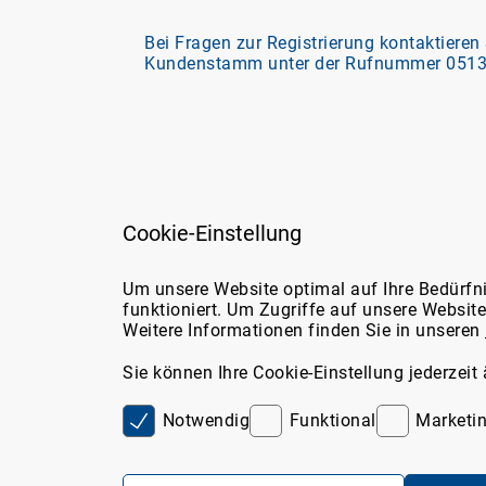
Bei Fragen zur Registrierung kontaktieren
Kundenstamm unter der Rufnummer 0513
Cookie-Einstellung
Support
Über d
Um unsere Website optimal auf Ihre Bedürfn
funktioniert. Um Zugriffe auf unsere Websit
Über u
Weitere Informationen finden Sie in unseren
Sie erreichen uns
Marktp
telefonisch unter:
Media
Sie können Ihre Cookie-Einstellung jederzeit
05131/705-131
oder unter
Kontakt
Notwendig
Funktional
Marketi
Server IP. 8