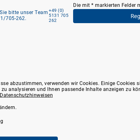
Die mit * markierten Felder 
+49 (0)
 Sie bitte unser Team
5131 705
1/705-262.
262
en Marktplatz
WDT-Mitglieder-Service
isse abzustimmen, verwenden wir Cookies. Einige Cookies s
e zu analysieren und Ihnen passende Inhalte anzeigen zu kö
ns
Tierarzt24-Partnerschaften
Datenschutzhinweisen
latz-Funktionen
thek
Formular: Meldung einer
 ändern.
Nebenwirkung
ng