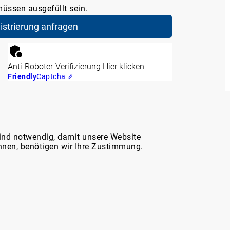
müssen ausgefüllt sein.
Anti-Roboter-Verifizierung
Hier klicken
Friendly
Captcha ⇗
Service & Hilfe
ind notwendig, damit unsere Website
nnen, benötigen wir Ihre Zustimmung.
Marktplatz-Support
WDT-Katalog 2026 (digital)
Häufig gestellte Fragen (FAQ)
Fracht- und Rechnungsversand